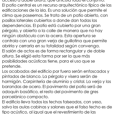
acceso a doble altura, que articula todo el conjunto.
El patio central es un recurso arquitectónico típico de las
edificaciones de la isla. Es una solución que permite el
clima que poseemos. Se trata de un patio abierto, con
pasillos laterales cubiertos a donde dan todas las
dependencias. El patio está cubierto por una gran
pérgola, y abierto a la calle de manera que no hay
ningún obstáculo con la acera. Esta apertura se
controla con una gran verja de guillotina que permite
abrirla y cerrarla en su totalidad según convenga.
El salón de actos es de forma rectangular y de doble
altura. Se eligió esta forma por ser la que más
posibilidades acústicas tiene, para el uso que se
pretende.
Los acabados del edificio por fuera serán enfoscados y
pintados de blanco. La pérgola y visera serán de
hormigón. Carpintería de aluminio y cristal. La verja y las
barandas de acero. El pavimento del patio será de
adoquín basáltico, el resto del pavimento de gres
porcelánico compacto.
El edificio lleva todos los techos falseados, con yeso,
salvo las aulas cabinas y salones que el falso techo es de
tipo acústico, al igual que el revestimiento de las