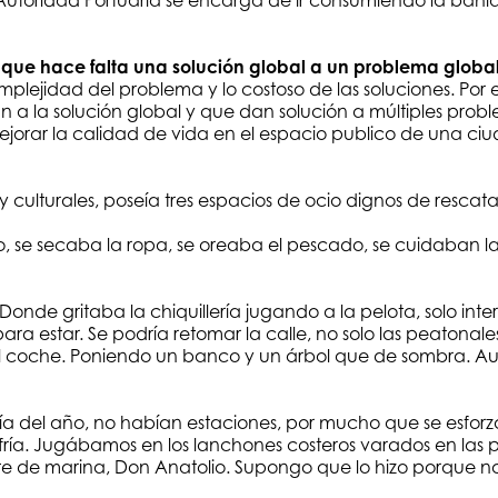
utoridad Portuaria se encarga de ir consumiendo la bahía,
 que hace falta una solución global a un problema globa
plejidad del problema y lo costoso de las soluciones. Por
n a la solución global y que dan solución a múltiples probl
orar la calidad de vida en el espacio publico de una ciud
y culturales, poseía tres espacios de ocio dignos de rescatar:
, se secaba la ropa, se oreaba el pescado, se cuidaban la
Donde gritaba la chiquillería jugando a la pelota, solo in
para estar. Se podría retomar la calle, no solo las peatonal
ega el coche. Poniendo un banco y un árbol que de sombra. A
ía del año, no habían estaciones, por mucho que se esforz
ía. Jugábamos en los lanchones costeros varados en las play
 de marina, Don Anatolio. Supongo que lo hizo porque no