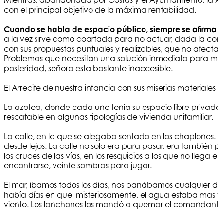
Mientras, abandonada por Costas y el Ayuntamiento, la A
con el principal objetivo de la máxima rentabilidad.
Cuando se habla de espacio público, siempre se afirma
a la vez sirve como coartada para no actuar, dada la com
con sus propuestas puntuales y realizables, que no afecta
Problemas que necesitan una solución inmediata para mej
posteridad, señora esta bastante inaccesible.
El Arrecife de nuestra infancia con sus miserias materiales 
La azotea, donde cada uno tenia su espacio libre privado
rescatable en algunas tipologías de vivienda unifamiliar.
La calle, en la que se alegaba sentado en los chaplones. 
desde lejos. La calle no solo era para pasar, era también 
los cruces de las vías, en los resquicios a los que no ll
encontrarse, veinte sombras para jugar.
El mar, íbamos todos los días, nos bañábamos cualquier d
había días en que, misteriosamente, el agua estaba mas fr
viento. Los lanchones los mandó a quemar el comandante