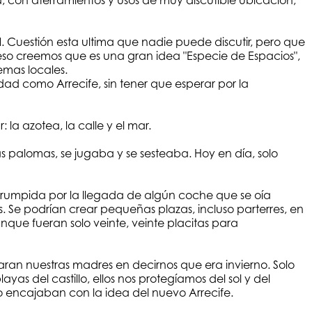
 con aterramientos y usos de muy discutible ubicación,
l
. Cuestión esta ultima que nadie puede discutir, pero que
 eso creemos que es una gran idea "Especie de Espacios",
emas locales.
ad como Arrecife, sin tener que esperar por la
 la azotea, la calle y el mar.
s palomas, se jugaba y se sesteaba. Hoy en día, solo
terrumpida por la llegada de algún coche que se oía
es. Se podrían crear pequeñas plazas, incluso parterres, en
unque fueran solo veinte, veinte placitas para
aran nuestras madres en decirnos que era invierno. Solo
as del castillo, ellos nos protegíamos del sol y del
 encajaban con la idea del nuevo Arrecife.