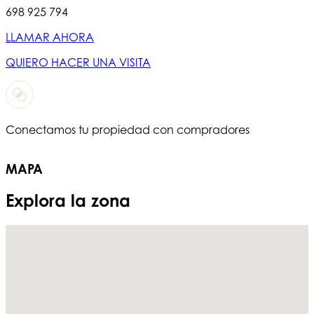
698 925 794
LLAMAR AHORA
QUIERO HACER UNA VISITA
Conectamos tu propiedad con compradores
T
MAPA
Explora la zona