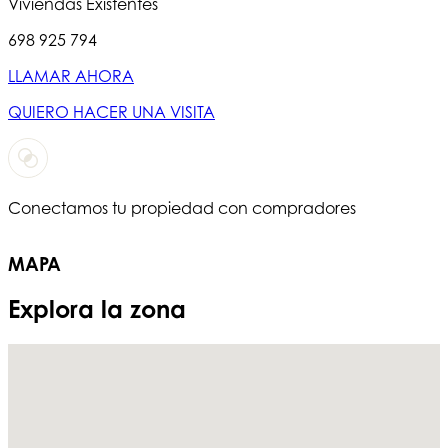
Viviendas Existentes
698 925 794
LLAMAR AHORA
QUIERO HACER UNA VISITA
Conectamos tu propiedad con compradores
T
MAPA
Explora la zona